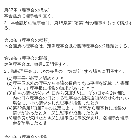
第37条（理事会の構成）
本会議所に理事会を置く。
2．本会議所の理事会は、第18条第1項第1号の理事をもって構成す
る。
第38条（理事会の種類）
本会議所の理事会は、定例理事会及び臨時理事会の2種類とする。
第39条（理事会の開催）
定例理事会は、毎月1回開催する。
2．臨時理事会は、次の各号の一つに該当する場合に開催する。
(1)理事長が必要と認めたとき
(2)理事長以外の理事から会議の目的である事項を記載した書面
をもって理事長に招集の請求があったとき
(3)前号の請求があった日から5日以内に、その日から2週間以
内の日を理事会の日とする理事会の招集通知が発せられない
場合に、その請求をした理事が招集したとき
(4)第22条第1項第7号の規定により、監事から理事長に招集の
請求があったとき、又は監事が招集したとき
(5)理事長が欠けたとき又は理事長に事故があり、各理事が理事
会を招集したとき
第40条（理事会の招集）