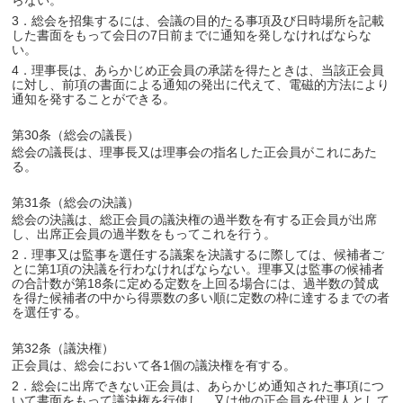
らない。
3．総会を招集するには、会議の目的たる事項及び日時場所を記載
した書面をもって会日の7日前までに通知を発しなければならな
い。
4．理事長は、あらかじめ正会員の承諾を得たときは、当該正会員
に対し、前項の書面による通知の発出に代えて、電磁的方法により
通知を発することができる。
第30条（総会の議長）
総会の議長は、理事長又は理事会の指名した正会員がこれにあた
る。
第31条（総会の決議）
総会の決議は、総正会員の議決権の過半数を有する正会員が出席
し、出席正会員の過半数をもってこれを行う。
2．理事又は監事を選任する議案を決議するに際しては、候補者ご
とに第1項の決議を行わなければならない。理事又は監事の候補者
の合計数が第18条に定める定数を上回る場合には、過半数の賛成
を得た候補者の中から得票数の多い順に定数の枠に達するまでの者
を選任する。
第32条（議決権）
正会員は、総会において各1個の議決権を有する。
2．総会に出席できない正会員は、あらかじめ通知された事項につ
いて書面をもって議決権を行使し、又は他の正会員を代理人として