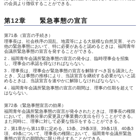
の会員より徴収することができる。
第12章 緊急事態の宣言
第71条（宣言の手続き）
理事長は、社会秩序の混乱、地震等による大規模な自然災害、その
他の緊急事態において、特に必要があると認めるときは、福岡青年
会議所緊急事態の宣言を発することができる。
2．福岡青年会議所緊急事態の宣言の発令は、臨時理事会を招集
し、理事会の承認を得なければならない。
3．理事長は、理事会が緊急事態の宣言を解除すべき旨を議決した
とき、又は事態の推移により、当該宣言を継続する必要がないと認
めるときは、当該宣言を速やかに解除しなければならない。
4．福岡青年会議所緊急事態の宣言の期間は、理事の任期を超えて
はならない。
第72条（緊急事態宣言の効果）
福岡青年会議所緊急事態の宣言が発令されたときは、理事長の権限
において、所務分掌の変更及び事業費の支出を行うことができる。
また同時に、理事に対して必要な指示をすることができる。
2．第1章から第11章に定める、13条、29条3項、39条1項、40条3
項、49条について、理事長の権限において、福岡青年会議所緊急
事態の宣言の期間内に限り停止することができる。