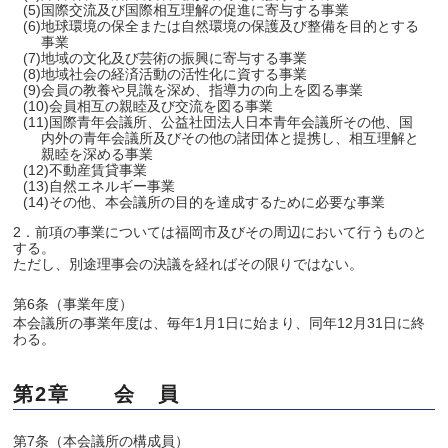
(5)国際交流及び国際相互理解の促進に寄与する事業
(6)地球環境の保全または自然環境の保護及び整備を目的とする
事業
(7)地域の文化及び芸術の振興に寄与する事業
(8)地域社会の経済活動の活性化に資する事業
(9)会員の教養や見識を深め、指導力の向上を図る事業
(10)会員相互の親睦及び交流を図る事業
(11)国際青年会議所、公益社団法人日本青年会議所その他、国
内外の青年会議所及びその他の諸団体と提携し、相互理解と
親睦を深める事業
(12)不動産賃貸事業
(13)自然エネルギー事業
(14)その他、本会議所の目的を達成するために必要な事業
2．前項の事業については福岡市及びその周辺において行うものと
する。
ただし、別途理事会の決議を経ればその限りではない。
第6条（事業年度）
本会議所の事業年度は、毎年1月1日に始まり、同年12月31日に終
わる。
第2章 会 員
第7条（本会議所の構成員）