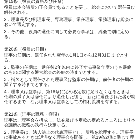
第19条（役員の資格及び任命）
役員は本会議所の正会員であることを要し、総会において選任及び
解任される。
2．理事長及び副理事長、専務理事、常任理事、常務理事は総会に
おいて選定する。
3．その他、役員の選任に関して必要な事項は、総会で別に定め
る。
第20条（役員の任期）
理事の任期は、選任された翌年の1月1日から12月31日までとす
る。
2．監事の任期は、選任後2年以内に終了する事業年度のうち最終
のものに関する通常総会の終結の時までとする。
3．補欠として選任された理事又は監事の任期は、前任者の任期の
満了する時までとする。
4．理事又は監事は、第18条に定める定数に足りなくなるときは、
任期の満了又は辞任により退任した後も、新たに選任された者が就
任するまで、なお理事又は監事としての権利義務を有する。
第21条（理事の職務・権限）
理事は、理事会を構成し、法令及び本定款の定めるところにより本
会議所の職務の執行を決定する。
2．理事長は、法人法上の代表理事とし、所務を総理する。理事長
に事故あるときは遅滞なく理事会を開催し、第19条2項に準じて理