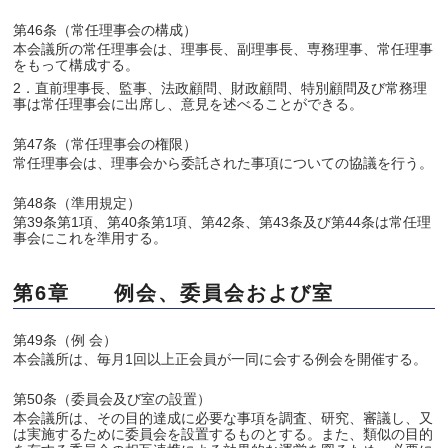
第46条（常任理事会の構成）
本会議所の常任理事会は、理事長、副理事長、専務理事、常任理事
をもって構成する。
2．直前理事長、監事、法政顧問、財政顧問、特別顧問及び常務理
事は常任理事会に出席し、意見を述べることができる。
第47条（常任理事会の権限）
常任理事会は、理事会から委託された事項についての協議を行う。
第48条（準用規定）
第39条第1項、第40条第1項、第42条、第43条及び第44条は常任理
事会にこれを準用する。
第6章 例会、委員会および室
第49条（例 会）
本会議所は、毎月1回以上正会員が一同に会する例会を開催する。
第50条（委員会及び室の設置）
本会議所は、その目的達成に必要な事項を調査、研究、審議し、又
は実施するために委員会を設置するものとする。また、類似の目的