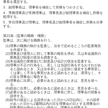
事長を選定する。
3．副理事長は、理事長を補佐して所務をつかさどる。
4．専務理事及び常務理事は、理事長及び副理事長を補佐し所務を
処理する。
5．常任理事及び理事は、理事長及び副理事長を補佐し所務を分掌
する。
第22条（監事の職務・権限）
監事は、次に掲げる職務を行う。
(1)理事の職務の執行を監査し、法令で定めるところの監査報告
を作成する。
(2)理事及び使用人に対して事業の報告を求め、又は本会議所の
業務及び財産の状況を調査する。
(3)本会議所の業務並びに財産及び会計の状況を監査する。
(4)理事が不正の行為をし、若しくは当該行為をするおそれがあ
ると認めるとき、又は法令若しくは定款に違反する事実若し
くは著しく不当な事実があると認めるときは、遅滞なく、そ
の旨を理事会に報告する。
(5)理事会に出席し、必要があると認めるときは、意見を述べ
る。
(6)総会に出席し、必要があると認めるときは、意見を述べる。
(7)必要があると認めるときは、理事長に対し、理事会の招集を
請求する。
(8)前号の規定による請求があった日から5日以内に、その請求
があった日から2週間以内の日を理事会の日とする理事会の
招集通知が発せられない場合は、理事会を招集する。