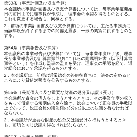
第53条（事業計画及び収支予算）
本会議所の事業計画書及び収支予算書については、毎事業年度開始
日の前日までに理事長が作成し、理事会の承認を得るものとする。
これを変更する場合も、同様とする。
2．前項の事業計画書及び収支予算書については、主たる事務所に
当該年度が終了するまでの間備え置き、一般の閲覧に供するものと
する。
第54条（事業報告及び決算）
本会議所の事業報告及び決算については、毎事業年度終了後、理事
長が事業報告及び計算書類並びにこれらの附属明細書（以下計算書
類等という）を作成し監事の監査を受け、理事会の承認を経て、通
常総会において承認を得るものとする。
2．本会議所は、前項の通常総会の終結後直ちに、法令の定めると
ころにより貸借対照表を公告するものとする。
第55条（長期借入金及び重要な財産の処分又は譲り受け）
本会議所が資金の借入をしようとするときは、その事業年度の収入
をもって償還する短期借入金を除き、総会において正会員の半数以
上であって、総正会員の議決権の3分の2以上の決議を得なければ
ならない。
2．本会議所が重要な財産の処分又は譲受けを行おうとするとき
も、前項と同じ決議を得なければならない。