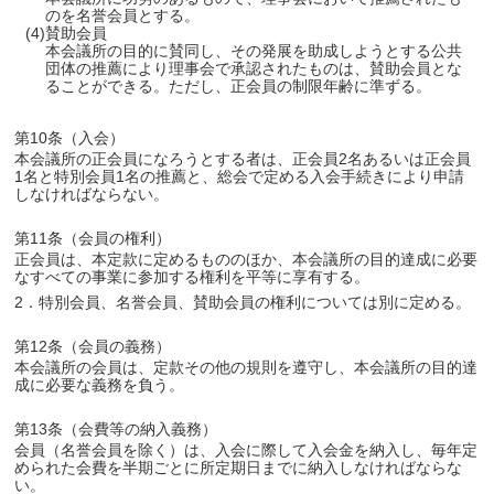
のを名誉会員とする。
(4)賛助会員
本会議所の目的に賛同し、その発展を助成しようとする公共
団体の推薦により理事会で承認されたものは、賛助会員とな
ることができる。ただし、正会員の制限年齢に準ずる。
第10条（入会）
本会議所の正会員になろうとする者は、正会員2名あるいは正会員
1名と特別会員1名の推薦と、総会で定める入会手続きにより申請
しなければならない。
第11条（会員の権利）
正会員は、本定款に定めるもののほか、本会議所の目的達成に必要
なすべての事業に参加する権利を平等に享有する。
2．特別会員、名誉会員、賛助会員の権利については別に定める。
第12条（会員の義務）
本会議所の会員は、定款その他の規則を遵守し、本会議所の目的達
成に必要な義務を負う。
第13条（会費等の納入義務）
会員（名誉会員を除く）は、入会に際して入会金を納入し、毎年定
められた会費を半期ごとに所定期日までに納入しなければならな
い。