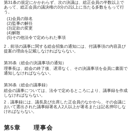
第31条の規定にかかわらず、次の決議は、総正会員の半数以上で
あって、総正会員の議決権の3分の2以上に当たる多数をもって行
う。
(1)会員の除名
(2)監事の解任
(3)定款の変更
(4)解散
(5)その他法令で定められた事項
2．前項の議事に関する総会招集の通知には、付議事項の内容及び
提案の理由を記載しなければならない。
第35条（総会の決議事項の通知）
理事長は、総会の終了後、遅滞なく、その決議事項を会員に書面で
通知しなければならない。
第36条（総会の議事録）
総会の議事については、法令で定めるところにより、議事録を作成
しなければならない。
2．議事録には、議長及び出席した正会員のなかから、その会議に
おいて選出された議事録署名人2人以上が署名または記名押印しな
ければならない。
第5章 理事会