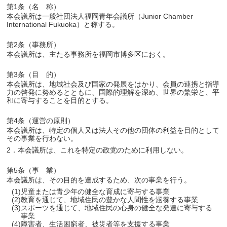
第1条（名 称）
本会議所は一般社団法人福岡青年会議所（Junior Chamber
International Fukuoka）と称する。
第2条（事務所）
本会議所は、主たる事務所を福岡市博多区におく。
第3条（目 的）
本会議所は、地域社会及び国家の発展をはかり、会員の連携と指導
力の啓発に努めるとともに、国際的理解を深め、世界の繁栄と、平
和に寄与することを目的とする。
第4条（運営の原則）
本会議所は、特定の個人又は法人その他の団体の利益を目的として
その事業を行わない。
2．本会議所は、これを特定の政党のために利用しない。
第5条（事 業）
本会議所は、その目的を達成するため、次の事業を行う。
(1)児童または青少年の健全な育成に寄与する事業
(2)教育を通じて、地域住民の豊かな人間性を涵養する事業
(3)スポーツを通じて、地域住民の心身の健全な発達に寄与する
事業
(4)障害者、生活困窮者、被災者等を支援する事業