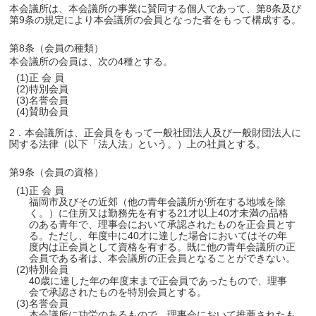
本会議所は、本会議所の事業に賛同する個人であって、第8条及び
第9条の規定により本会議所の会員となった者をもって構成する。
第8条（会員の種類）
本会議所の会員は、次の4種とする。
(1)正 会 員
(2)特別会員
(3)名誉会員
(4)賛助会員
2．本会議所は、正会員をもって一般社団法人及び一般財団法人に
関する法律（以下「法人法」という。）上の社員とする。
第9条（会員の資格）
(1)正 会 員
福岡市及びその近郊（他の青年会議所が所在する地域を除
く。）に住所又は勤務先を有する21才以上40才未満の品格
のある青年で、理事会において承認されたものを正会員とす
る。ただし、年度中に40才に達した場合においてはその年
度内は正会員として資格を有する。既に他の青年会議所の正
会員である者は、本会議所の正会員となることができない。
(2)特別会員
40歳に達した年の年度末まで正会員であったもので、理事
会で承認されたものを特別会員とする。
(3)名誉会員
本会議所に功労のあるもので、理事会において推薦されたも