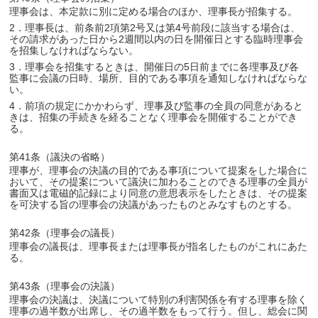
理事会は、本定款に別に定める場合のほか、理事長が招集する。
2．理事長は、前条前2項第2号又は第4号前段に該当する場合は、
その請求があった日から2週間以内の日を開催日とする臨時理事会
を招集しなければならない。
3．理事会を招集するときは、開催日の5日前までに各理事及び各
監事に会議の日時、場所、目的である事項を通知しなければならな
い。
4．前項の規定にかかわらず、理事及び監事の全員の同意があると
きは、招集の手続きを経ることなく理事会を開催することができ
る。
第41条（議決の省略）
理事が、理事会の決議の目的である事項について提案をした場合に
おいて、その提案について議決に加わることのできる理事の全員が
書面又は電磁的記録により同意の意思表示をしたときは、その提案
を可決する旨の理事会の決議があったものとみなすものとする。
第42条（理事会の議長）
理事会の議長は、理事長または理事長が指名したものがこれにあた
る。
第43条（理事会の決議）
理事会の決議は、決議について特別の利害関係を有する理事を除く
理事の過半数が出席し、その過半数をもって行う。但し、総会に関