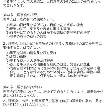
する事項についての決議は、出席理事の3分の2以上の多数をもっ
てこれをなす。
第44条（理事会の権限）
理事会は、次の各号の職務を行う。
(1)総会の日時及び場所並びに目的である事項の決定
(2)規則の制定、変更及び廃止に関する事項
(3)前各号に定めるもののほか本会議所の業務執行の決定
(4)理事の職務の執行の監督
2．理事会は次に掲げる事項その他重要な業務執行の決定を理事に
委任することはできない。
(1)重要な財産の処分及び譲り受け
(2)多額の借財
(3)重要な使用人の選任及び解任
(4)従たる事務所その他重要な組織の設置、変更及び廃止
(5)内部管理体制の整備（理事の職務の執行が法令及び定款に適
合することを確保するための体制その他本会議所の業務の適
正を確保するために必要な法令で定める体制の整備）
第45条（理事会の議事録）
理事会の議事については、法令で定めるところにより、議事録を作
成しなければならない。
2．理事会に出席した理事長及び監事は前項の議事録に署名、又は
記名押印しなければならない。