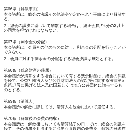
第66条（解散事由）
本会議所は、総会の決議その他法令で定められた事由により解散す
る。
2．総会の議決に基づいて解散する場合は、総正会員の4分の3以上
の同意を得なければならない。
第67条（剰余金の分配）
本会議所は、会員その他のものに対し、剰余金の分配を行うことが
できない。
2．会員に対する剰余金の分配をする総会決議は無効とする。
第68条（残余財産の帰属）
本会議所が清算をする場合において有する残余財産は、総会の決議
を経て、公益社団法人及び公益財団法人の認定等に関する法律第5
条第17号に掲げる法人又は国若しくは地方公共団体に贈与するも
のとする。
第69条（清算人）
本会議所の解散に際しては、清算人を総会において選任する。
第70条（解散後の会費の徴収）
本会議所は、解散後においても清算結了の日までは、総会の決議を
経て、その債務を弁済するに必要な限度内の会費を、解散の日現在