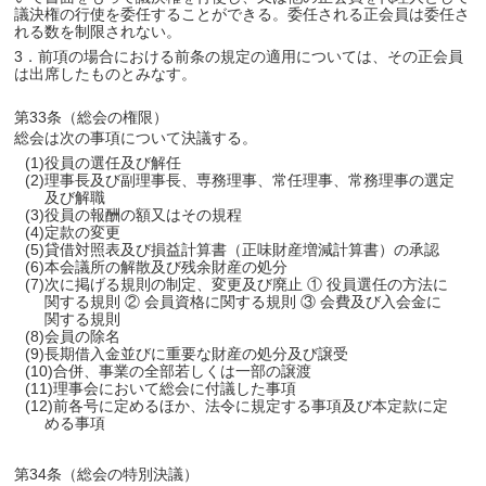
議決権の行使を委任することができる。委任される正会員は委任さ
れる数を制限されない。
3．前項の場合における前条の規定の適用については、その正会員
は出席したものとみなす。
第33条（総会の権限）
総会は次の事項について決議する。
(1)役員の選任及び解任
(2)理事長及び副理事長、専務理事、常任理事、常務理事の選定
及び解職
(3)役員の報酬の額又はその規程
(4)定款の変更
(5)貸借対照表及び損益計算書（正味財産増減計算書）の承認
(6)本会議所の解散及び残余財産の処分
(7)次に掲げる規則の制定、変更及び廃止 ① 役員選任の方法に
関する規則 ② 会員資格に関する規則 ③ 会費及び入会金に
関する規則
(8)会員の除名
(9)長期借入金並びに重要な財産の処分及び譲受
(10)合併、事業の全部若しくは一部の譲渡
(11)理事会において総会に付議した事項
(12)前各号に定めるほか、法令に規定する事項及び本定款に定
める事項
第34条（総会の特別決議）