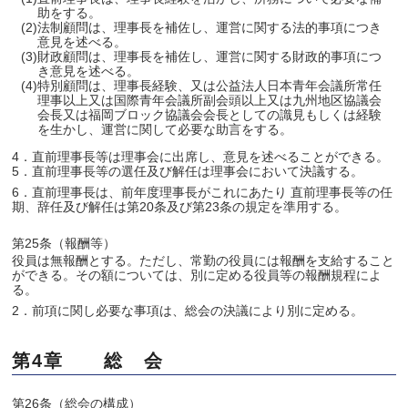
助をする。
(2)法制顧問は、理事長を補佐し、運営に関する法的事項につき
意見を述べる。
(3)財政顧問は、理事長を補佐し、運営に関する財政的事項につ
き意見を述べる。
(4)特別顧問は、理事長経験、又は公益法人日本青年会議所常任
理事以上又は国際青年会議所副会頭以上又は九州地区協議会
会長又は福岡ブロック協議会会長としての識見もしくは経験
を生かし、運営に関して必要な助言をする。
4．直前理事長等は理事会に出席し、意見を述べることができる。
5．直前理事長等の選任及び解任は理事会において決議する。
6．直前理事長は、前年度理事長がこれにあたり 直前理事長等の任
期、辞任及び解任は第20条及び第23条の規定を準用する。
第25条（報酬等）
役員は無報酬とする。ただし、常勤の役員には報酬を支給すること
ができる。その額については、別に定める役員等の報酬規程によ
る。
2．前項に関し必要な事項は、総会の決議により別に定める。
第4章 総 会
第26条（総会の構成）