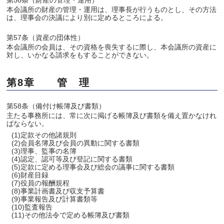
第56条（財産の管理・運用）
本会議所の財産の管理・運用は、理事長が行うものとし、その方法
は、理事会の決議により別に定めるところによる。
第57条（資産の団体性）
本会議所の会員は、その資格を喪失するに際し、本会議所の資産に
対し、いかなる請求をもすることができない。
第8章 管 理
第58条（備付け帳簿及び書類）
主たる事務所には、常に次に掲げる帳簿及び書類を備え置かなけれ
ばならない。
(1)定款その他諸規則
(2)会員名簿及び会員の異動に関する書類
(3)理事、監事の名簿
(4)認定、認可等及び登記に関する書類
(5)定款に定める理事会及び総会の議事に関する書類
(6)財産目録
(7)役員の報酬規程
(8)事業計画書及び収支予算書
(9)事業報告及び計算書類等
(10)監査報告
(11)その他法令で定める帳簿及び書類