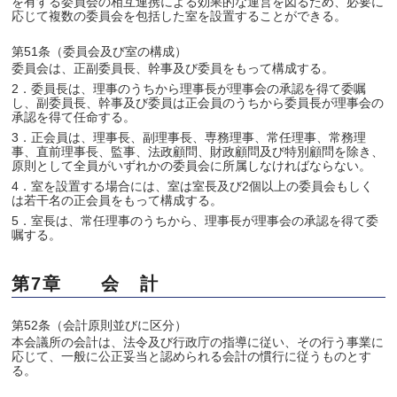
を有する委員会の相互連携による効果的な運営を図るため、必要に
応じて複数の委員会を包括した室を設置することができる。
第51条（委員会及び室の構成）
委員会は、正副委員長、幹事及び委員をもって構成する。
2．委員長は、理事のうちから理事長が理事会の承認を得て委嘱
し、副委員長、幹事及び委員は正会員のうちから委員長が理事会の
承認を得て任命する。
3．正会員は、理事長、副理事長、専務理事、常任理事、常務理
事、直前理事長、監事、法政顧問、財政顧問及び特別顧問を除き、
原則として全員がいずれかの委員会に所属しなければならない。
4．室を設置する場合には、室は室長及び2個以上の委員会もしく
は若干名の正会員をもって構成する。
5．室長は、常任理事のうちから、理事長が理事会の承認を得て委
嘱する。
第7章 会 計
第52条（会計原則並びに区分）
本会議所の会計は、法令及び行政庁の指導に従い、その行う事業に
応じて、一般に公正妥当と認められる会計の慣行に従うものとす
る。