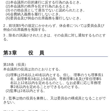
(1)本会議所の目的遂行に反する行為のあるとき。
(2)本会議所の秩序を乱す行為のあるとき。
(3)その他会員として適当でないと認められたとき。
(4)会費納入義務を履行しないとき。
(5)委員会及び例会の出席義務を履行しないとき。
2．前項第5号の規定にかかわらず、休会者については委員会及び
例会の出席義務を免除する。
3．除名の決議がされたときは、その会員に対し通知するものとす
る。
第3章 役 員
第18条（役員）
本会議所の役員は次のとおりとする。
(1)理事は25名以上40名以内とする。但し、理事のうち理事長1
名、副理事長3名以上5名以内、専務理事1名及び常任理事5
名以上12名以内を定めるものとし、なお必要に応じ常務理
事2名以内を定めることができるものとする。
(2)監事は2名以内とする。
2．監事は他の役員を兼務し、又は委員会の構成員となることがで
きない。