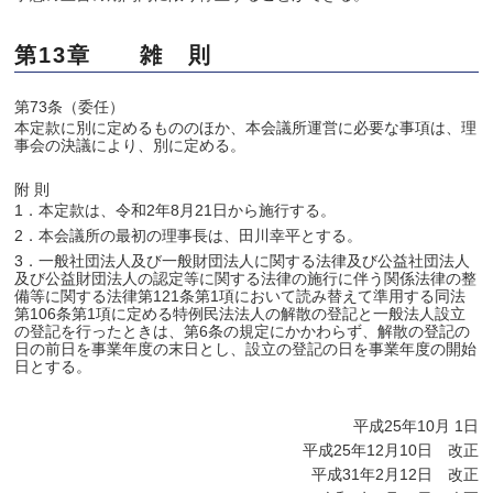
第13章 雑 則
第73条（委任）
本定款に別に定めるもののほか、本会議所運営に必要な事項は、理
事会の決議により、別に定める。
附 則
1．本定款は、令和2年8月21日から施行する。
2．本会議所の最初の理事長は、田川幸平とする。
3．一般社団法人及び一般財団法人に関する法律及び公益社団法人
及び公益財団法人の認定等に関する法律の施行に伴う関係法律の整
備等に関する法律第121条第1項において読み替えて準用する同法
第106条第1項に定める特例民法法人の解散の登記と一般法人設立
の登記を行ったときは、第6条の規定にかかわらず、解散の登記の
日の前日を事業年度の末日とし、設立の登記の日を事業年度の開始
日とする。
平成25年10月 1日
平成25年12月10日 改正
平成31年2月12日 改正