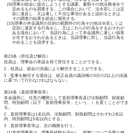
(9)理事が総会に提出しようとする議案、書類その他法務省令で
定めるものを調査する。この場合において、法令若しくは定
款に違反し、又は著しく不当な事項があると認めるときは、
その調査の結果を総会に報告する。
(10)理事が本会議所の目的の範囲外の行為その他法令若しくは
定款に違反する行為をし、又はこれらの行為をするおそれが
ある場合において、当該行為によって本会議所に著しい損害
が生ずるおそれがあるときは、当該理事に対し、当該行為を
やめることを請求する。
第23条（辞任及び解任）
役員は、理事会の承認を得て辞任することができる。
2．役員は、総会の決議により解任することができる。
3．監事を解任する場合は、総正会員の議決権の3分の2以上の決議
に基づいて行わなければならない。
第24条（直前理事長等）
本会議所に、任意の機関として直前理事長及び法制顧問、財政顧
問、特別顧問（以下「直前理事長等」という。）を置くことができ
る。
2．直前理事長は1名以内、法制顧問、財政顧問はそれぞれ2名以
内、特別顧問は5名以内とする。
3．直前理事長等は、次の職務を行う。
(1)直前理事長は、理事長経験を活かし、所務について必要な補