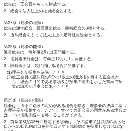
総会は、正会員をもって構成する。
2．総会を法人法上の社員総会とする。
第27条（総会の種類）
総会は通常総会、役員選出総会、臨時総会の3種とする。
2．通常総会をもって法人法上の定時社員総会とする。
第28条（総会の開催）
通常総会は、毎年度2月に1回開催する。
2．役員選出総会は、毎年度12月に1回開催する。
3．臨時総会は、次に掲げる場合に開催する。
(1)理事会が招集を決議したとき
(2)総正会員の議決権の5分の1以上の議決権を有する正会員か
ら、総会の目的である事項及び招集の理由を示した書面で招
集の請求が理事会にあったとき
第29条（総会の招集）
総会は、法令に別段の定めがある場合を除き、理事会の決議に基づ
き理事長が招集する。ただし、すべての正会員の同意がある場合に
は、その招集手続を省略することができる。
2．前条第3項第2号に規定する総会は、その請求又は決議のあった
日から30日以内の日を開催日とする臨時総会を招集しなければな