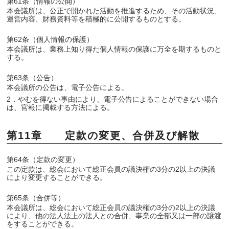
第61条（情報の公開）
本会議所は、公正で開かれた活動を推進するため、その活動状況、
運営内容、財務資料等を積極的に公開するものとする。
第62条（個人情報の保護）
本会議所は、業務上知り得た個人情報の保護に万全を期するものと
する。
第63条（公告）
本会議所の公告は、電子公告による。
2．やむを得ない事由により、電子公告によることができない場合
は、官報に掲載する方法による。
第11章 定款の変更、合併及び解散
第64条（定款の変更）
この定款は、総会において総正会員の議決権の3分の2以上の決議
により変更することができる。
第65条（合併等）
本会議所は、総会において総正会員の議決権の3分の2以上の決議
により、他の法人法上の法人との合併、事業の全部又は一部の譲渡
をすることができる。