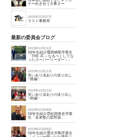
理事長に挑戦できたキッカ
ケ〜向き合う大事さ〜
2023年12月27日
ラスト事務局
最新の委員会ブログ
2023年12月11日
58年生紹介㉘西嶋聖卒業生
「THE JC～なるべくしてな
ったスーパーリーダー～」
2023年12月11日
笑いあり涙ありの送り出し
~後編~
2023年12月11日
笑いあり涙ありの送り出し
~前編~
2023年12月08日
58年生紹介㉗松岡将史卒業
生「未来塾の星野源」
2023年12月05日
58年生紹介㉖古市剛卒業生
「メンバー想いなお洒落ジ