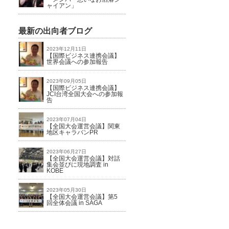
ャイアン」
最新の出向者ブログ
2023年12月11日
【国際ビジネス連携会議】
世界会議への参加報告
2023年09月05日
【国際ビジネス連携会議】
JCI台湾全国大会への参加報
告
2023年07月04日
【全国大会運営会議】関東
地区キャラバンPR
2023年06月27日
【全国大会運営会議】対話
集会並びに現地調査 in
KOBE
2023年05月30日
【全国大会運営会議】第5
回全体会議 in SAGA