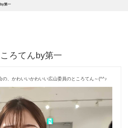
by第一
ころてんby第一
の、かわいいかわいい広山委員のところてん～(^^♪