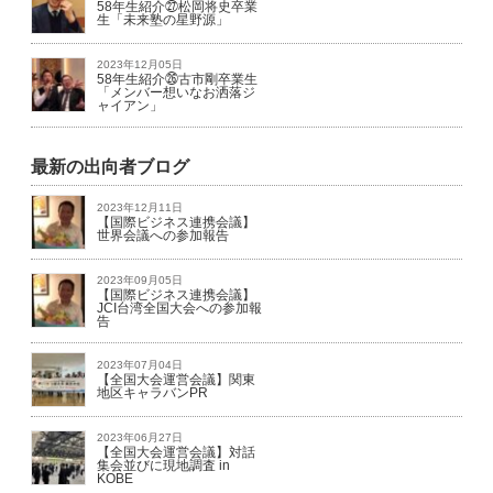
58年生紹介㉗松岡将史卒業
生「未来塾の星野源」
2023年12月05日
58年生紹介㉖古市剛卒業生
「メンバー想いなお洒落ジ
ャイアン」
最新の出向者ブログ
2023年12月11日
【国際ビジネス連携会議】
世界会議への参加報告
2023年09月05日
【国際ビジネス連携会議】
JCI台湾全国大会への参加報
告
2023年07月04日
【全国大会運営会議】関東
地区キャラバンPR
2023年06月27日
【全国大会運営会議】対話
集会並びに現地調査 in
KOBE