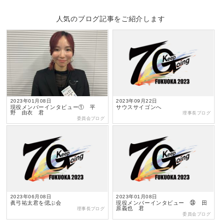
人気のブログ記事をご紹介します
2023年01月08日
2023年09月22日
現役メンバーインタビュー① 平
サウスサイゴンへ
野 由衣 君
理事長ブログ
委員会ブログ
2023年06月08日
2023年01月08日
眞弓祐太君を偲ぶ会
現役メンバーインタビュー ㉔ 田
原義也 君
理事長ブログ
委員会ブログ