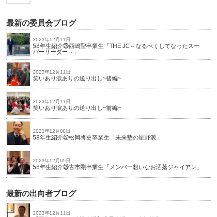
最新の委員会ブログ
2023年12月11日
58年生紹介㉘西嶋聖卒業生「THE JC～なるべくしてなったスー
パーリーダー～」
2023年12月11日
笑いあり涙ありの送り出し~後編~
2023年12月11日
笑いあり涙ありの送り出し~前編~
2023年12月08日
58年生紹介㉗松岡将史卒業生「未来塾の星野源」
2023年12月05日
58年生紹介㉖古市剛卒業生「メンバー想いなお洒落ジャイアン」
最新の出向者ブログ
2023年12月11日