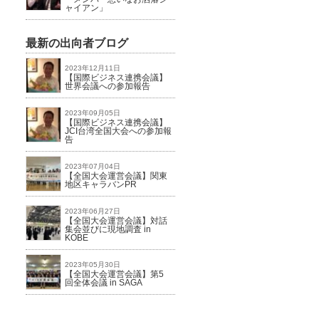
ャイアン」
最新の出向者ブログ
2023年12月11日
【国際ビジネス連携会議】
世界会議への参加報告
2023年09月05日
【国際ビジネス連携会議】
JCI台湾全国大会への参加報
告
2023年07月04日
【全国大会運営会議】関東
地区キャラバンPR
2023年06月27日
【全国大会運営会議】対話
集会並びに現地調査 in
KOBE
2023年05月30日
【全国大会運営会議】第5
回全体会議 in SAGA