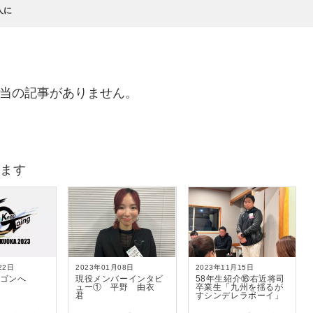
人に
当の記事がありません。
ます
22日
2023年01月08日
2023年11月15日
ゴンへ
現役メンバーインタビ
58年生紹介⑯右近将司
ュー① 平野 由衣
卒業生「九州を揺るが
君
すシンデレラボーイ」