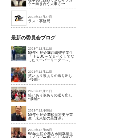
理事長に挑戦できたキッカ
ケ〜向き合う大事さ〜
2023年12月27日
ラスト事務局
最新の委員会ブログ
2023年12月11日
58年生紹介㉘西嶋聖卒業生
「THE JC～なるべくしてな
ったスーパーリーダー～」
2023年12月11日
笑いあり涙ありの送り出し
~後編~
2023年12月11日
笑いあり涙ありの送り出し
~前編~
2023年12月08日
58年生紹介㉗松岡将史卒業
生「未来塾の星野源」
2023年12月05日
58年生紹介㉖古市剛卒業生
「メンバー想いなお洒落ジ